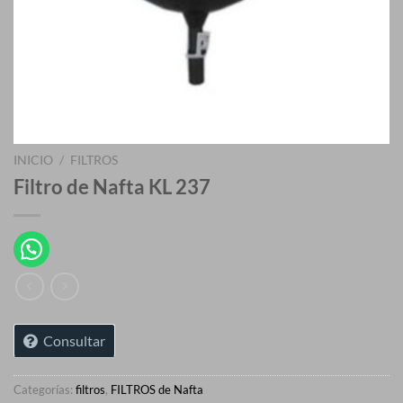
INICIO
/
FILTROS
Filtro de Nafta KL 237
Consultar
Categorías:
filtros
,
FILTROS de Nafta