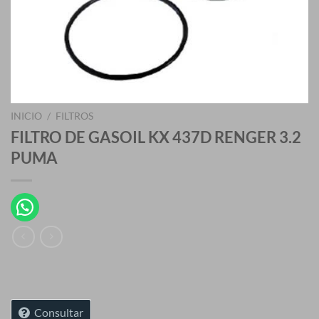
INICIO
/
FILTROS
FILTRO DE GASOIL KX 437D RENGER 3.2
PUMA
Consultar