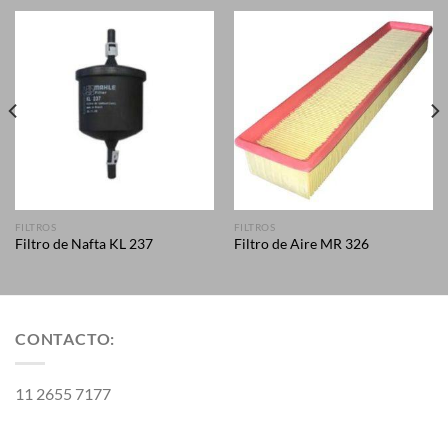
FILTROS
FILTROS
Filtro de Nafta KL 237
Filtro de Aire MR 326
CONTACTO:
11 2655 7177