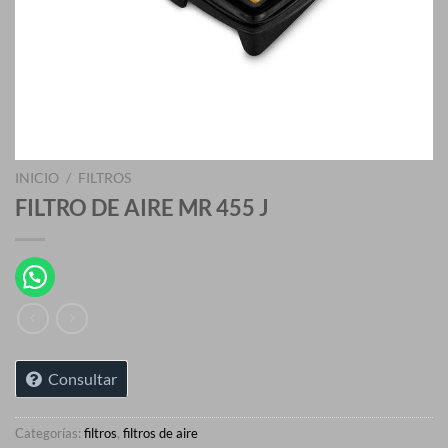
INICIO
/
FILTROS
FILTRO DE AIRE MR 455 J
Consultar
Categorías:
filtros
,
filtros de aire