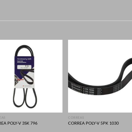
S
+
EAS
CORREAS
EA POLY-V 3SK 796
CORREA POLY-V 5PK 1030