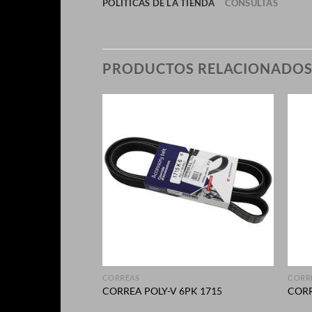
POLÍTICAS DE LA TIENDA
CONSULTAS
PRODUCTOS RELACIONADO
+
+
CORREAS
CORR
PK 1940
CORREA POLY-V 6PK 1715
CORR