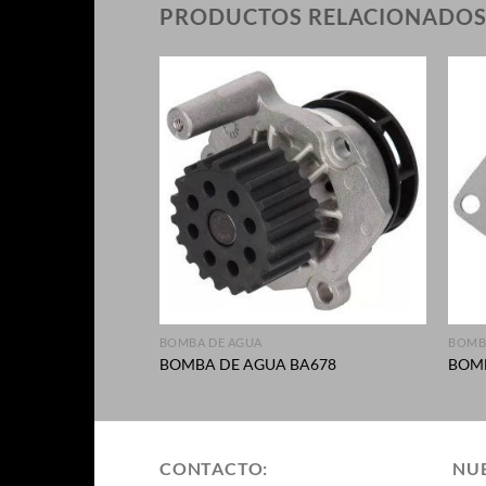
PRODUCTOS RELACIONADO
+
+
BOMBA DE AGUA
BOMB
 BA327
BOMBA DE AGUA BA678
BOMB
CONTACTO:
NUE