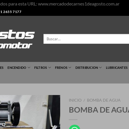
Salta
urados para esta URL: www.mercadodecarnes1deagosto.com.ar
al
1 2655 7177
cont
Buscar
por:
ES
ENCENDIDO
FILTROS
FRENOS
DISTRIBUCION
LUBRICANTES
INICIO
/
BOMBA DE AGUA
BOMBA DE AGU