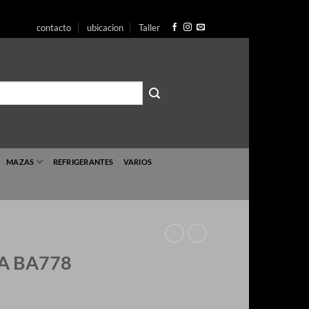
r
contacto
ubicacion
Taller
enido
MAZAS
REFRIGERANTES
VARIOS
A BA778